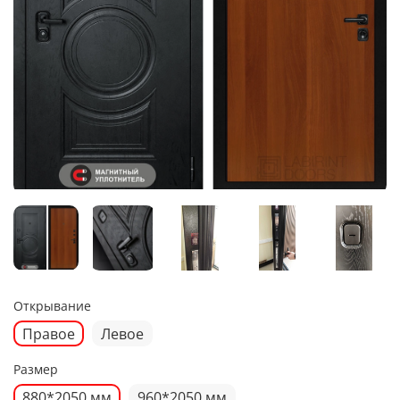
Открывание
Правое
Левое
Размер
880*2050 мм
960*2050 мм