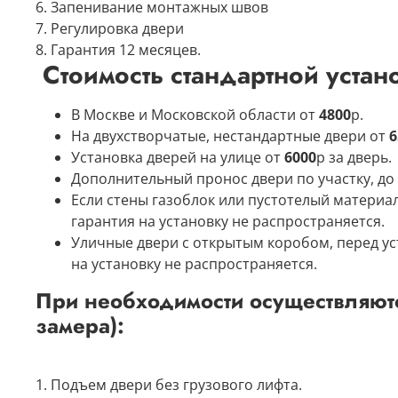
6. Запенивание монтажных швов
7. Регулировка двери
8. Гарантия 12 месяцев.
Стоимость стандартной устан
В Москве и Московской области от
4800
р.
На двухстворчатые, нестандартные двери от
6
Установка дверей на улице от
60
00
р
за дверь​.
Дополнительный пронос двери по участку, до
Если стены газоблок или пустотелый материа
гарантия на установку не распространяется.
Уличные двери с открытым коробом, перед ус
на установку не распространяется.
При необходимости осуществляютс
замера):
1. Подъем двери без грузового лифта.