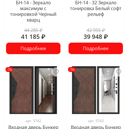
БН-14 - Зеркало
БН-14 - 32 Зеркало
максимум с
тонировка Белый софт
тонировкой Черный
рельеф
кварц
44 285 ₽
42 955 ₽
41 185 ₽
39 948 ₽
Подробнее
Подробнее
-7%
-7%
арт.
5742
арт.
5743
Входная дверь Бункер
Входная дверь Бункер