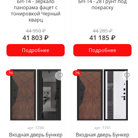
БН-14 - Зеркало
БН-14 - 28 Грунт под
панорама фацет с
покраску
тонировкой Черный
кварц
44 950 ₽
44 285 ₽
41 803 ₽
41 185 ₽
Подробнее
Подробнее
-7%
-7%
арт.
5740
арт.
5741
Входная дверь Бункер
Входная дверь Бункер