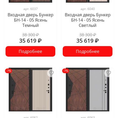
арт.
6037
арт.
6040
Входная дверь Бункер
Входная дверь Бункер
БН-14 - 05 Ясень
БН-14 - 05 Ясень
Темный
Светлый
38 300 ₽
38 300 ₽
35 619 ₽
35 619 ₽
Подробнее
Подробнее
-7%
-7%
арт.
6062
арт.
6063