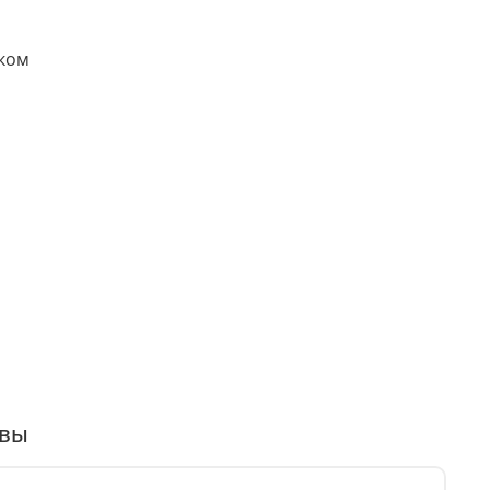
иком
вы