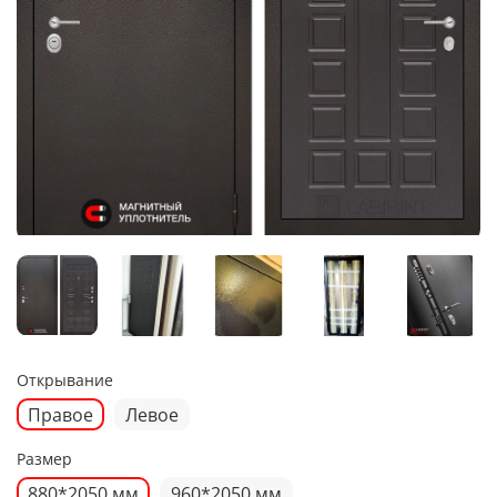
Открывание
Правое
Левое
Размер
880*2050 мм
960*2050 мм