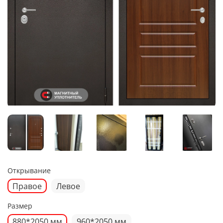
Открывание
Правое
Левое
Размер
880*2050 мм
960*2050 мм