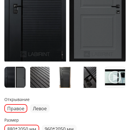
Открывание
Правое
Левое
Размер
880*2050 мм
960*2050 мм