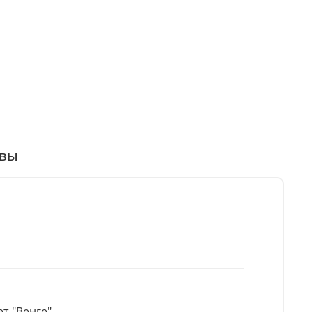
вы
т "Венге"