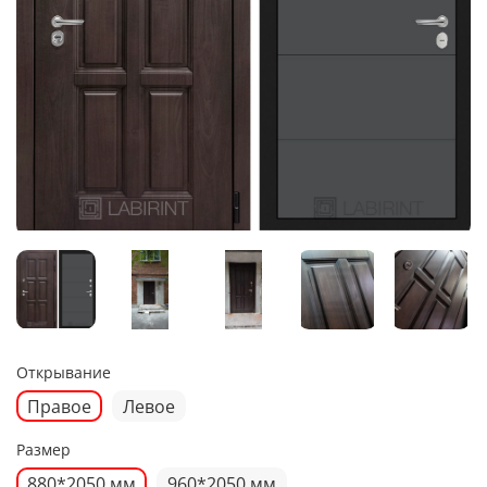
Открывание
Правое
Левое
Размер
880*2050 мм
960*2050 мм